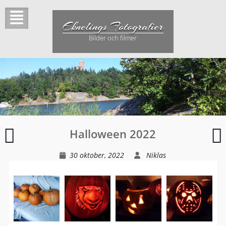
Hoppa
till
Eknelings Fotografier
innehåll
Bilder och filmer
Gröna
Halloween 2022
Lund
–
–
30 oktober, 2022
Niklas
Europe
D