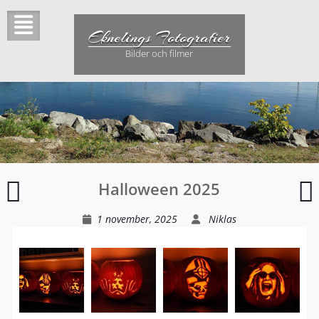
Hoppa
till
Eknelings Fotografier
innehåll
Bilder och filmer
Konsertvideor
Halloween 2025
1 november, 2025
Niklas