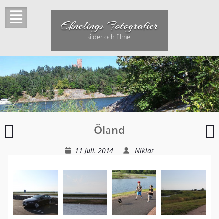
Hoppa
till
Eknelings Fotografier
innehåll
Bilder och filmer
Övningskörning
Öland
11 juli, 2014
Niklas