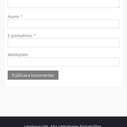
Namn
*
E-postadress
*
Webbplats
Upphovsrätt. Alla rättigheter förbehålles.