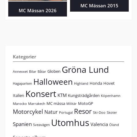
MC Mässan 2015
MC Mässan 2026
Kategorier
Gröna Lund
Globen
Annexxet
Bilar
Båtar
Halloween
Honda
Hovet
Hagaparken
Highland
Konsert
KTM
Italien
Kungsträdgården
Köpenhamn
MC mässa
MotoGP
Marocko
Marrakech
Militär
Resor
Motorcykel
Natur
Portugal
Ski-Doo
Skoter
Utomhus
Spanien
Valencia
Sveavägen
Öland