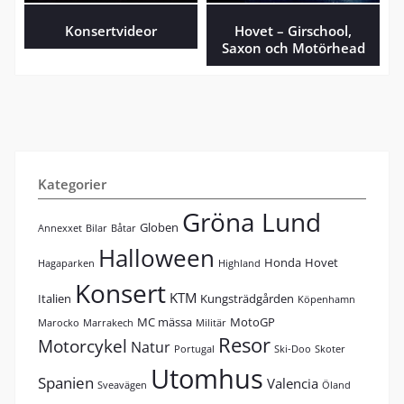
Konsertvideor
Hovet – Girschool,
Saxon och Motörhead
Kategorier
Gröna Lund
Globen
Annexxet
Bilar
Båtar
Halloween
Honda
Hovet
Hagaparken
Highland
Konsert
KTM
Italien
Kungsträdgården
Köpenhamn
MC mässa
MotoGP
Marocko
Marrakech
Militär
Resor
Motorcykel
Natur
Portugal
Ski-Doo
Skoter
Utomhus
Spanien
Valencia
Sveavägen
Öland